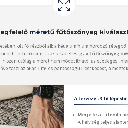
egfelelő
méretű
fűtőszőnyeg kiválasz
etében két fő részből áll: a két alumínium hordozó rétegből 
i nem bontható meg, azaz a kábel és így
a fűtőszőnyeg mé
a, hiszen utólag a méret nem módosítható, az esetleges „mar
vé teszi az akár 1 m
-es pontosságú illeszkedést, a megfe
2
A tervezés 3 fő lépésből
Mérje le a fűtendő he
A helyiség teljes alapte