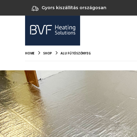
Gyors kiszállítás országosan
HOME
SHOP
ALU FŰTŐSZŐNYEG