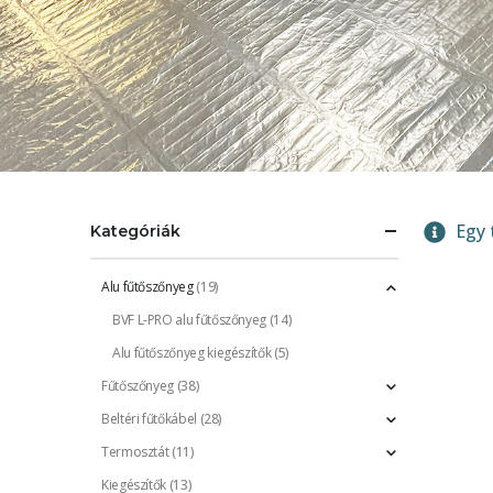
Egy 
Kategóriák
Alu fűtőszőnyeg
(19)
BVF L-PRO alu fűtőszőnyeg
(14)
Alu fűtőszőnyeg kiegészítők
(5)
Fűtőszőnyeg
(38)
Beltéri fűtőkábel
(28)
Termosztát
(11)
Kiegészítők
(13)