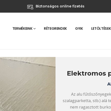
Biztonságos online fizetés
TERMÉKEINK
RÉTEGRENDEK
GYIK
LETÖLTÉSEK
Elektromos p
A
Az alu fűtőszőnyege
szalagparketta, stb.) alá 
nem ragasztott burko