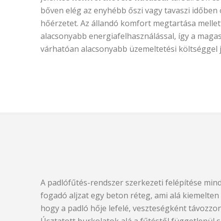
bőven elég az enyhébb őszi vagy tavaszi időben ö
hőérzetet. Az állandó komfort megtartása mellett
alacsonyabb energiafelhasználással, így a maga
várhatóan alacsonyabb üzemeltetési költséggel j
A padlófűtés-rendszer szerkezeti felépítése mind
fogadó aljzat egy beton réteg, ami alá kiemelten
hogy a padló hője lefelé, veszteségként távozzon
Úsztatott burkolatok alá a fűtéstől függetlenül s