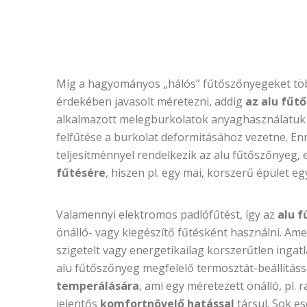
Míg a hagyományos „hálós” fűtőszőnyegeket több 
érdekében javasolt méretezni, addig
az alu fűt
alkalmazott melegburkolatok anyaghasználatuk mi
felfűtése a burkolat deformitásához vezetne. En
teljesítménnyel rendelkezik az alu fűtőszőnyeg, 
fűtésére
, hiszen pl. egy mai, korszerű épület
Valamennyi elektromos padlófűtést, így az
alu f
önálló- vagy kiegészítő fűtésként használni. Ame
szigetelt vagy energetikailag korszerűtlen ingat
alu fűtőszőnyeg megfelelő termosztát-beállításs
temperálására
, ami egy méretezett önálló, pl. 
jelentős
komfortnövelő hatással
társul. Sok e