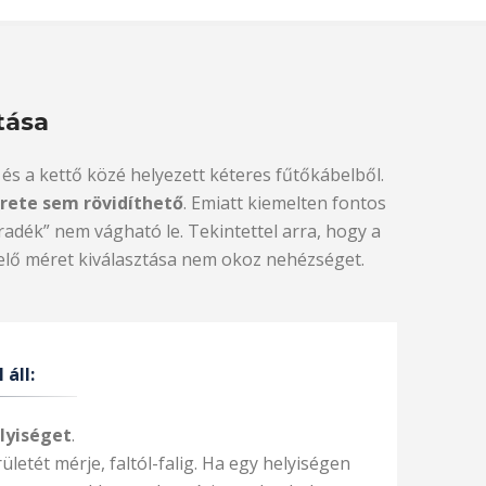
tása
és a kettő közé helyezett kéteres fűtőkábelből.
rete sem rövidíthető
. Emiatt kiemelten fontos
adék” nem vágható le. Tekintettel arra, hogy a
lelő méret kiválasztása nem okoz nehézséget.
 áll:
lyiséget
.
rületét mérje, faltól-falig. Ha egy helyiségen