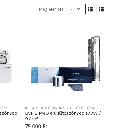
Megjelenítés:
SZŐNYEG
BVF L-PRO ALU FŰTŐSZŐNYEG
,
ALU FŰTŐSZŐNYEG
őszőnyeg
BVF L-PRO alu fűtőszőnyeg 100W /
9,0m²
75 000
Ft