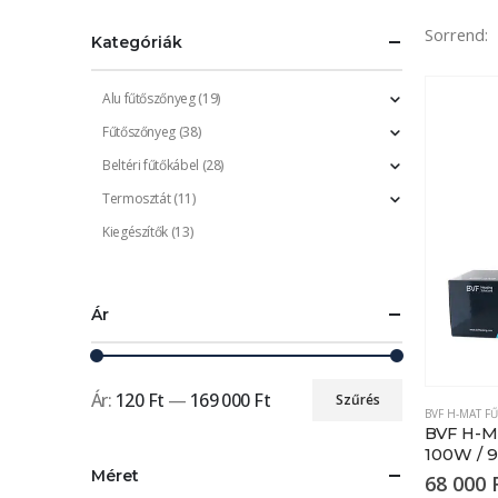
Sorrend:
Kategóriák
Alu fűtőszőnyeg
(19)
Fűtőszőnyeg
(38)
Beltéri fűtőkábel
(28)
Termosztát
(11)
Kiegészítők
(13)
Ár
Ár:
120 Ft
—
169 000 Ft
Szűrés
Min
Max
BVF H-MAT 
BVF H-M
ár
ár
100W / 
Méret
68 000