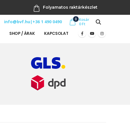
Folyamatos raktárkészlet
0
Kosár
info@bvf.hu
|
+36 1 490 0490
0
Ft
SHOP / ÁRAK
KAPCSOLAT