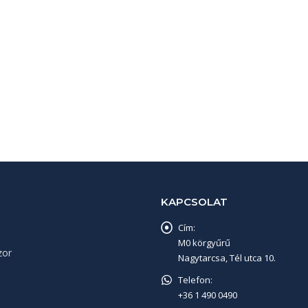
KAPCSOLAT
Cím:
M0 körgyűrű
zor
Nagytarcsa, Tél utca 10.
Telefon:
+36 1 490 0490