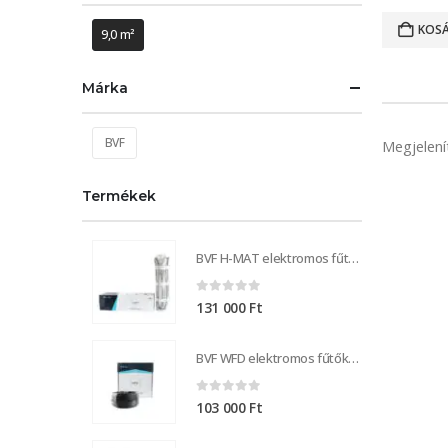
KOSÁ
9,0 m²
Márka
BVF
Megjelení
Termékek
BVF H-MAT elektromos fűtőszőnyeg 100W - 18,0m²
0
out of 5
131 000
Ft
BVF WFD elektromos fűtőkábel 20W / 155 m
0
out of 5
103 000
Ft