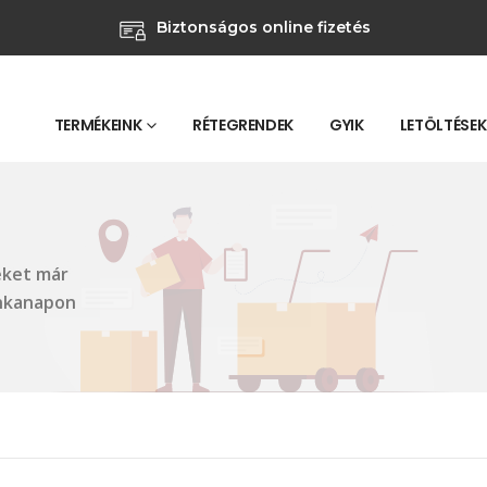
Biztonságos online fizetés
TERMÉKEINK
RÉTEGRENDEK
GYIK
LETÖLTÉSEK
eket már
unkanapon