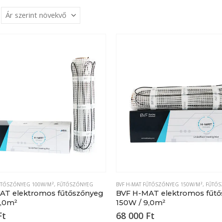
FŰTŐSZŐNYEG 100W/M²
,
FŰTŐSZŐNYEG
BVF H-MAT FŰTŐSZŐNYEG 150W/M²
,
FŰTŐ
AT elektromos fűtőszőnyeg
BVF H-MAT elektromos fűt
9,0m²
150W / 9,0m²
Ft
68 000
Ft