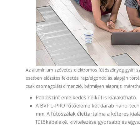
Az alumínium szövetes elektromos fűtőszőnyeg gyári sz
esetben előzetes fektetési rajz/elgondolás alapján tör
csak csomagolási dimenzió, bármilyen alaprajzi méreth
Padlószint emelkedés nélkül is kialakítható.
A BVF L-PRO fűtőeleme két darab nano-techn
mm. A fűtőszálak élettartalma a kéteres k
fűtőkábeleké, kivitelezése gyorsabb és egy