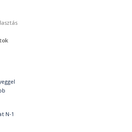
álasztás
atok
yeggel
bb
t N-1