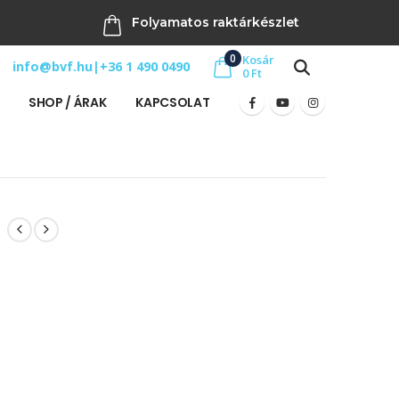
Folyamatos raktárkészlet
0
Kosár
info@bvf.hu
|
+36 1 490 0490
0
Ft
SHOP / ÁRAK
KAPCSOLAT