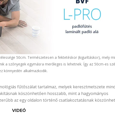
élessége 50cm. Természetesen a fektetéskor (kigurításkor), mely m
ténik a szőnyegek egymásra merőleges is lehetnek. Így az 50cm-es sz
ez könnyedén alkalmazkodik.
ológiás fűtőszálat tartalmaz, melyek keresztmetszete min
ialakításnak köszönhetően hosszabb, mint a hagyományos
szerűbb az egy oldalon történő csatlakoztatásnak köszönhe
VIDEÓ