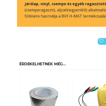
járólap, vinyl, csempe és egyéb ragasztot
(csemperagasztó, aljzatkiegyenlítő) alkalmatl
fűtésére használja a BVF H-MAT termékcsalád
ÉRDEKELHETNEK MÉG…