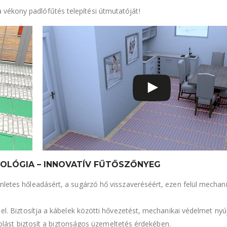
vékony padlófűtés telepítési útmutatóját!
NOLÓGIA – INNOVATÍV FŰTŐSZŐNYEG
nletes hőleadásért, a sugárzó hő visszaveréséért, ezen felül mechani
 el. Biztosítja a kábelek közötti hővezetést, mechanikai védelmet nyú
yékolást biztosít a biztonságos üzemeltetés érdekében.