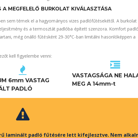
 A MEGFELELŐ BURKOLAT KIVÁLASZTÁSA
en sem térnek el a hagyományos vizes padlófűtésekétől. A burkolat 
t teljesítmény és a termosztát padlóba épített szenzora. Komfort padl
tartani, még önálló fűtésként 29-30°C-ban limitálni hasonlóképpen a
zőt kell figyelembe venni:
VASTAGSÁGA NE HAL
UM 6mm VASTAG
MEG A 14mm-t
ÁLT PADLÓ
ű laminált padló fűtésére lett kifejlesztve. Nem alka