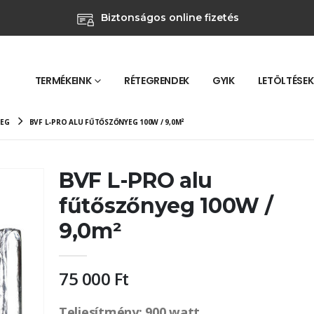
Biztonságos online fizetés
TERMÉKEINK
RÉTEGRENDEK
GYIK
LETÖLTÉSEK
YEG
BVF L-PRO ALU FŰTŐSZŐNYEG 100W / 9,0M²
BVF L-PRO alu
fűtőszőnyeg 100W /
9,0m²
75 000
Ft
Teljesítmény: 900 watt