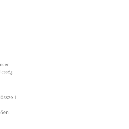
inden
élesség
dössze 1
tően.