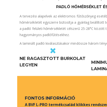
PADLÓ HŐMÉRSÉKLET ÉS
A tervezési alapelvek az elektromos fűtőszőnyeg esetéb
hőmérsékletét egyszerre biztosítja a gyárilag beállítot
a padló felületi hőmérsékletét célszerű 25-28°C között 
hagyományos padlófűtésekhez.
A laminált padló kiválasztásakor mindössze három ténye
NE RAGASZTOTT BURKOLAT
MINIM
LEGYEN
LAMIN
FONTOS INFORMÁCIÓ
A BVF L-PRO termékcsalád klikkes rendszer