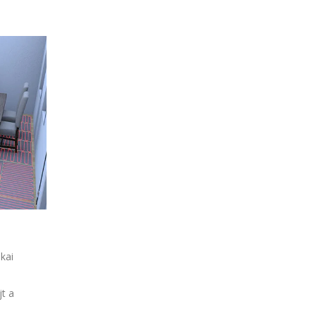
kai
jt a