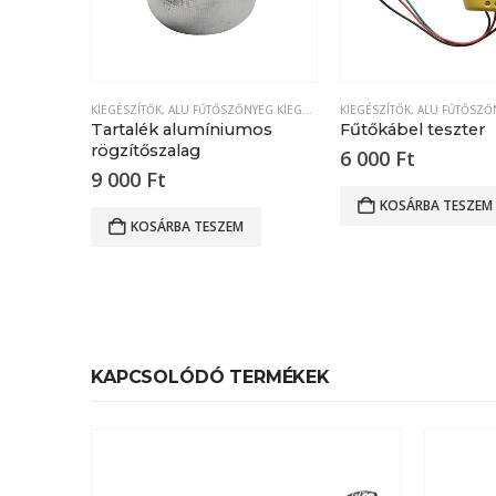
KIEGÉSZÍTŐK
,
ALU FŰTŐSZŐNYEG KIEGÉSZÍTŐK
KIEGÉSZÍTŐK
,
ALU FŰTŐSZŐNYEG
Tartalék alumíniumos
Fűtőkábel teszter
rögzítőszalag
6 000
Ft
9 000
Ft
KOSÁRBA TESZEM
KOSÁRBA TESZEM
KAPCSOLÓDÓ TERMÉKEK