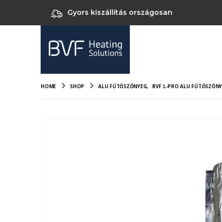
Gyors kiszállítás országosan
HOME
SHOP
ALU FŰTŐSZŐNYEG
,
BVF L-PRO ALU FŰTŐSZŐN