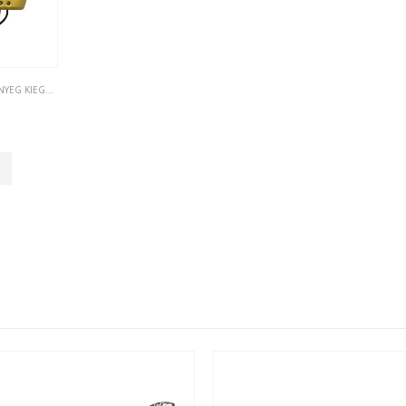
 KIEGÉSZÍTŐK
,
ELEKTROMOS FŰTŐKÁBEL KIEGÉSZÍTŐK
,
FŰTŐSZŐNYEG KIEGÉSZÍTŐK