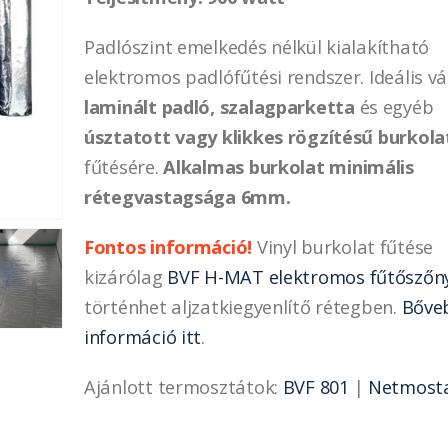
Padlószint emelkedés nélkül kialakítható
elektromos padlófűtési rendszer. Ideális v
laminált padló, szalagparketta
és egyéb
úsztatott vagy klikkes rögzítésű burkol
fűtésére.
Alkalmas burkolat minimális
rétegvastagsága 6mm.
Fontos információ!
Vinyl burkolat fűtése
kizárólag
BVF H-MAT elektromos fűtőszőn
történhet aljzatkiegyenlítő rétegben.
Bőve
információ itt
.
Ajánlott termosztátok:
BVF 801
|
Netmosta