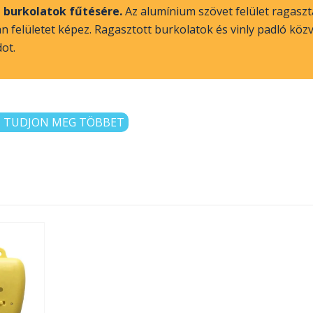
t burkolatok fűtésére.
Az alumínium szövet felület ragaszt
an felületet képez. Ragasztott burkolatok és vinly padló köz
ot.
TUDJON MEG TÖBBET