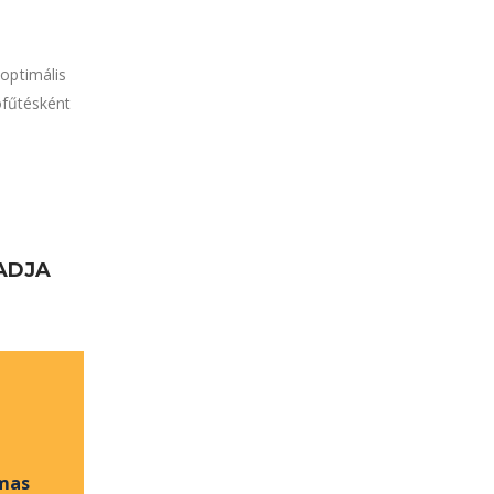
optimális
ófűtésként
ADJA
lmas