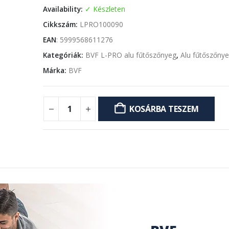
Availability:
Készleten
Cikkszám:
LPRO100090
EAN
:
5999568611276
Kategóriák:
BVF L-PRO alu fűtőszőnyeg
,
Alu fűtőszőny
Márka:
BVF
KOSÁRBA TESZEM