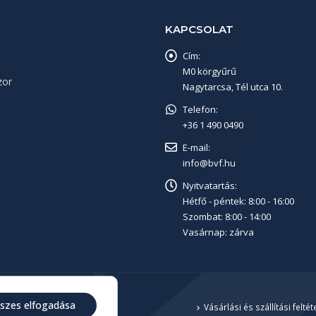
KAPCSOLAT
Cím:
M0 körgyűrű
zor
Nagytarcsa, Tél utca 10.
Telefon:
+36 1 490 0490
E-mail:
info@bvf.hu
Nyitvatartás:
Hétfő - péntek: 8:00 - 16:00
Szombat: 8:00 - 14:00
Vasárnap: zárva
szes elfogadása
.
Vásárlási és szállítási feltét