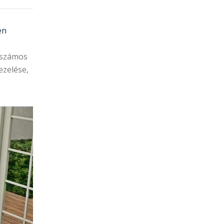
en
a számos
ezelése,