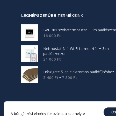
LEGNÉPSZERŰBB TERMÉKEINK
BVF 701 szobatermosztát + 3m padlószen
16 000
Ft
Netmostat N-1 Wi-Fi termosztát + 3 m
padlószenzor
21 000
Ft
Hőszigetelő lap elektromos padlófűtéshez
Ártartomány:
–
5 400
Ft
7 800
Ft
5
400 Ft
-
7
800 Ft
Ös
© 2025 BVF Fűtési Megoldások Kft
A böngészési élmény fokozása, a személyre