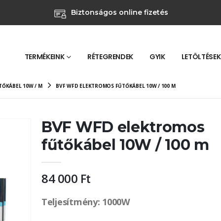
Biztonságos online fizetés
TERMÉKEINK
RÉTEGRENDEK
GYIK
LETÖLTÉSEK
ŐKÁBEL 10W / M
BVF WFD ELEKTROMOS FŰTŐKÁBEL 10W / 100 M
BVF WFD elektromos
fűtőkábel 10W / 100 m
84 000
Ft
Teljesítmény: 1000W