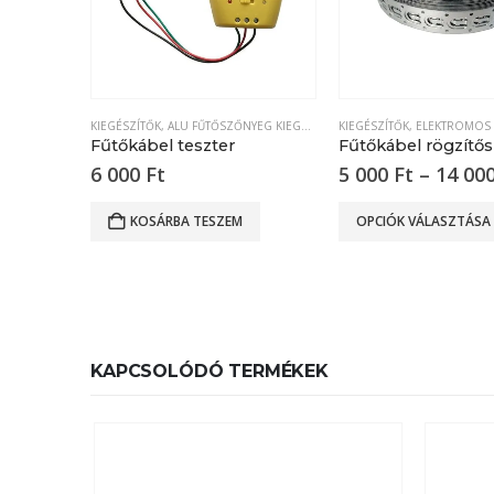
KIEGÉSZÍTŐK
,
ALU FŰTŐSZŐNYEG KIEGÉSZÍTŐK
KIEGÉSZÍTŐK
,
ELEKTROMOS FŰTŐKÁBEL 
,
ELEKTROMOS FŰTŐKÁB
Fűtőkábel teszter
Fűtőkábel rögzítős
6 000
Ft
5 000
Ft
–
14 00
Ennek a terméknek több variációja van. A változatok a termékoldalon választhatók ki
KOSÁRBA TESZEM
OPCIÓK VÁLASZTÁSA
KAPCSOLÓDÓ TERMÉKEK