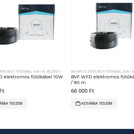
KTROMOS FŰTŐKÁBEL 10W / M
,
BELTÉRI FŰTŐKÁBEL
BVF WFD ELEKTROMOS FŰTŐKÁBEL 20W / M
 elektromos fűtőkábel 10W
BVF WFD elektromos fűtők
/ 90 m
Ft
66 000
Ft
RBA TESZEM
KOSÁRBA TESZEM