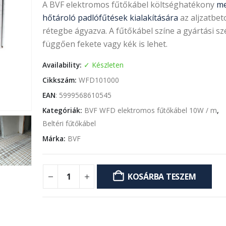
A BVF elektromos fűtőkábel költséghatékony
me
hőtároló padlófűtések kialakítására
az aljzatbet
rétegbe ágyazva. A fűtőkábel színe a gyártási sz
függően fekete vagy kék is lehet.
Availability:
Készleten
Cikkszám:
WFD101000
EAN
:
5999568610545
Kategóriák:
BVF WFD elektromos fűtőkábel 10W / m
,
Beltéri fűtőkábel
Márka:
BVF
KOSÁRBA TESZEM