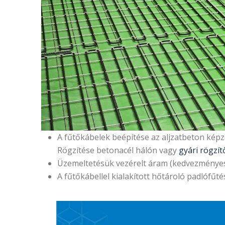
A fűtőkábelek beépítése az aljzatbeton képz
Rögzítése betonacél hálón vagy
gyári rögzít
Üzemeltetésük vezérelt áram (kedvezményes
A fűtőkábellel kialakított hőtároló padlófűt