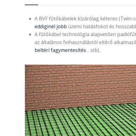
A BVF fűtőkábelek kizárólag kéteres (Twin-
eddiginél jobb
üzemi hatásfokot és hosszabb
A fűtőkábel technológia alapvetően padlófűt
az általános felhasználástól eltérő alkalmaz
beltéri fagymentesítés
… stb).