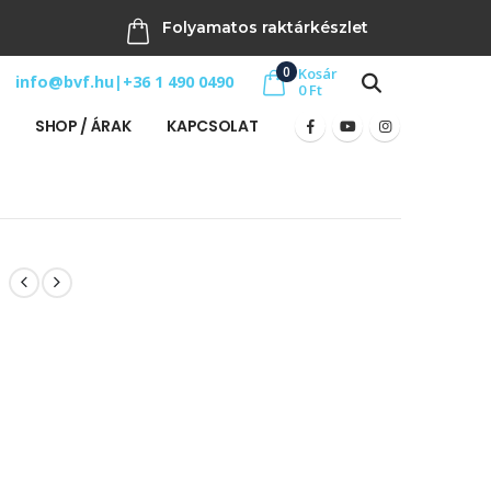
Folyamatos raktárkészlet
0
Kosár
info@bvf.hu
|
+36 1 490 0490
0
Ft
SHOP / ÁRAK
KAPCSOLAT