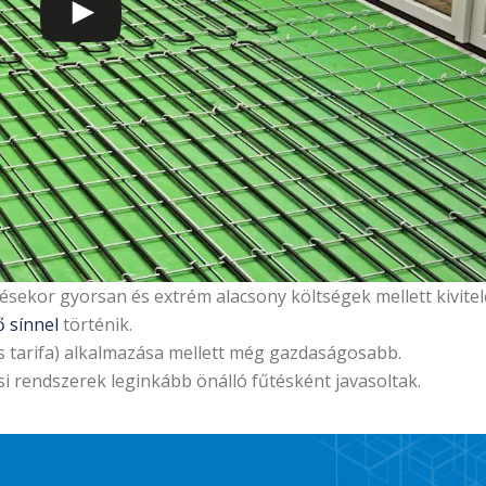
ésekor gyorsan és extrém alacsony költségek mellett kivitel
ő sínnel
történik.
 tarifa) alkalmazása mellett még gazdaságosabb.
ési rendszerek leginkább önálló fűtésként javasoltak.