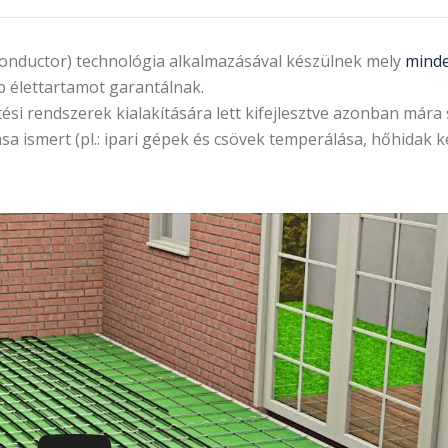
conductor) technológia alkalmazásával készülnek mely
mind
 élettartamot garantálnak.
ési rendszerek kialakítására lett kifejlesztve azonban már
ása ismert (pl.: ipari gépek és csövek temperálása, hőhidak k