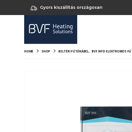
Gyors kiszállítás országosan
HOME
SHOP
BELTÉRI FŰTŐKÁBEL
,
BVF WFD ELEKTROMOS FŰT