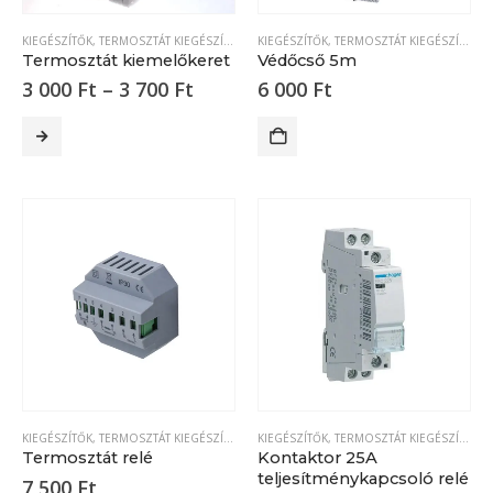
KIEGÉSZÍTŐK
,
TERMOSZTÁT KIEGÉSZÍTŐK
KIEGÉSZÍTŐK
,
TERMOSZTÁT KIEGÉSZÍTŐK
Termosztát kiemelőkeret
Védőcső 5m
Ártartomány:
3 000
Ft
–
3 700
Ft
6 000
Ft
3
000 Ft
Ennek
-
a
3
700 Ft
terméknek
több
variációja
van.
A
változatok
a
termékoldalon
választhatók
KIEGÉSZÍTŐK
,
TERMOSZTÁT KIEGÉSZÍTŐK
KIEGÉSZÍTŐK
,
TERMOSZTÁT KIEGÉSZÍTŐK
ki
Termosztát relé
Kontaktor 25A
teljesítménykapcsoló relé
7 500
Ft