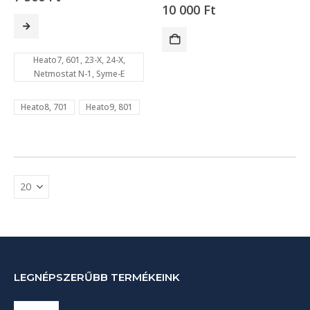
10 000
Ft
Ennek
a
terméknek
Heato7, 601, 23-X, 24-X,
Netmostat N-1, Syme-E
több
variációja
Heato8, 701
Heato9, 801
van.
A
változatok
a
termékoldalon
választhatók
ki
LEGNÉPSZERŰBB TERMÉKEINK