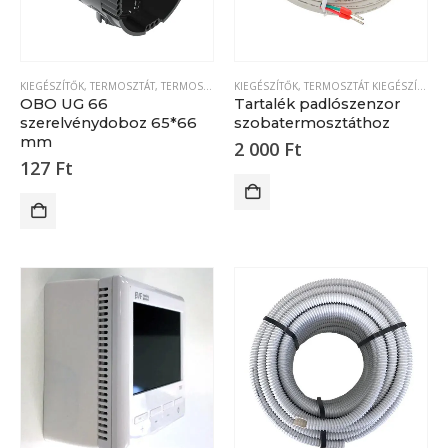
KIEGÉSZÍTŐK
,
TERMOSZTÁT
,
TERMOSZTÁT KIEGÉSZÍTŐK
KIEGÉSZÍTŐK
,
TERMOSZTÁT KIEGÉSZÍTŐK
OBO UG 66
Tartalék padlószenzor
szerelvénydoboz 65*66
szobatermosztáthoz
mm
2 000
Ft
127
Ft