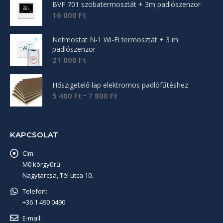
BVF 701 szobatermosztát + 3m padlószenzor
16 000
Ft
Netmostat N-1 Wi-Fi termosztát + 3 m
padlószenzor
21 000
Ft
Hőszigetelő lap elektromos padlófűtéshez
Ártartomány:
–
5 400
Ft
7 800
Ft
5
400 Ft
-
KAPCSOLAT
7
800 Ft
Cím:
M0 körgyűrű
Nagytarcsa, Tél utca 10.
Telefon:
+36 1 490 0490
E-mail: