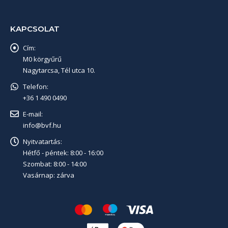
400 Ft
-
KAPCSOLAT
7
800 Ft
Cím:
M0 körgyűrű
Nagytarcsa, Tél utca 10.
Telefon:
+36 1 490 0490
E-mail:
info@bvf.hu
Nyitvatartás:
Hétfő - péntek: 8:00 - 16:00
Szombat: 8:00 - 14:00
Vasárnap: zárva