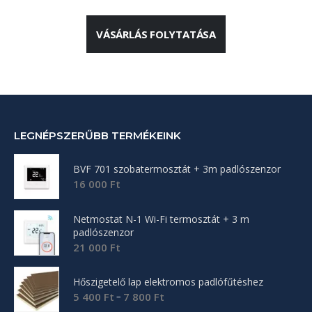
VÁSÁRLÁS FOLYTATÁSA
LEGNÉPSZERŰBB TERMÉKEINK
BVF 701 szobatermosztát + 3m padlószenzor
16 000
Ft
Netmostat N-1 Wi-Fi termosztát + 3 m
padlószenzor
21 000
Ft
Hőszigetelő lap elektromos padlófűtéshez
Ártartomány:
–
5 400
Ft
7 800
Ft
5